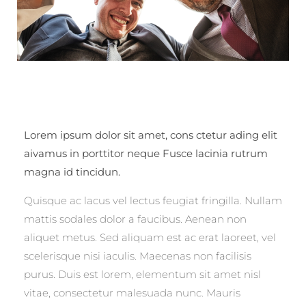
Lorem ipsum dolor sit amet, cons ctetur ading elit
aivamus in porttitor neque Fusce lacinia rutrum
magna id tincidun.
Quisque ac lacus vel lectus feugiat fringilla. Nullam
mattis sodales dolor a faucibus. Aenean non
aliquet metus. Sed aliquam est ac erat laoreet, vel
scelerisque nisi iaculis. Maecenas non facilisis
purus. Duis est lorem, elementum sit amet nisl
vitae, consectetur malesuada nunc. Mauris