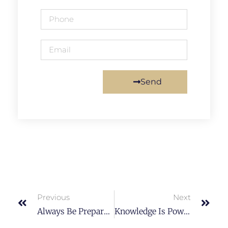
Send
Previous
Next
Always Be Prepared And Know What The Purpose Is.
Knowledge Is Power. Read Books To Get Smart.