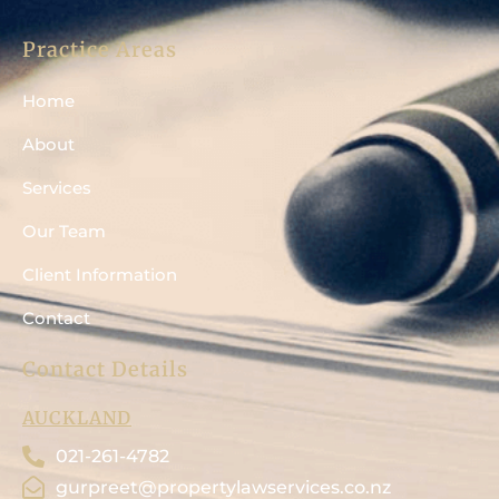
Practice Areas
Home
About
Services
Our Team
Client Information
Contact
Contact Details
AUCKLAND
021-261-4782
gurpreet@propertylawservices.co.nz