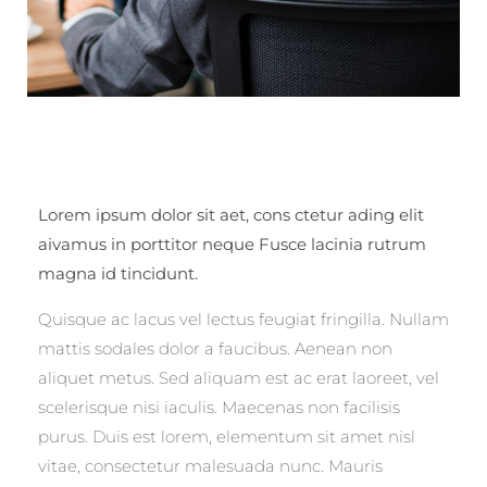
Lorem ipsum dolor sit aet, cons ctetur ading elit
aivamus in porttitor neque Fusce lacinia rutrum
magna id tincidunt.
Quisque ac lacus vel lectus feugiat fringilla. Nullam
mattis sodales dolor a faucibus. Aenean non
aliquet metus. Sed aliquam est ac erat laoreet, vel
scelerisque nisi iaculis. Maecenas non facilisis
purus. Duis est lorem, elementum sit amet nisl
vitae, consectetur malesuada nunc. Mauris