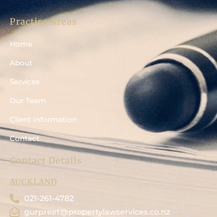
Practice Areas
Home
About
Services
Our Team
Client Information
Contact
Contact Details
AUCKLAND
021-261-4782
gurpreet@propertylawservices.co.nz